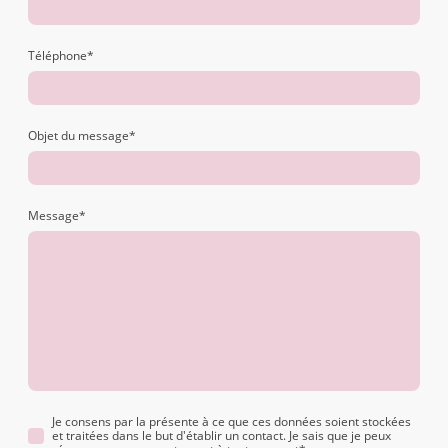
Téléphone
*
Objet du message
*
Message
*
Je consens par la présente à ce que ces données soient stockées
et traitées dans le but d'établir un contact. Je sais que je peux