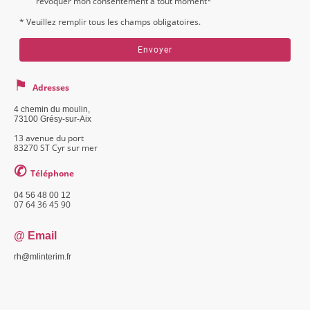
révoquer mon consentement à tout moment
*
* Veuillez remplir tous les champs obligatoires.
Envoyer
⚑
Adresses
4 chemin du moulin,
73100 Grésy-sur-Aix
13 avenue du port
83270 ST Cyr sur mer
✆
Téléphone
04 56 48 00 12
07 64 36 45 90
@ Email
rh@mlinterim.fr